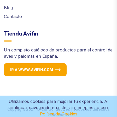
Blog
Contacto
Tienda Avifin
Un completo catálogo de productos para el control de
aves y palomas en España.
IR A WWW.AVIFIN.COM
Utilizamos cookies para mejorar tu experiencia. Al
continuar navegando en este sitio, aceptas su uso.
Copyright 2024 ©
Control de Aves
| Todos los derechos
Política de Cookies
reservados