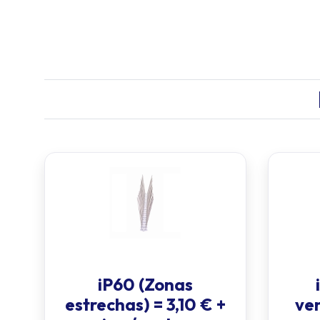
iP60 (Zonas
estrechas) = 3,10 € +
ven