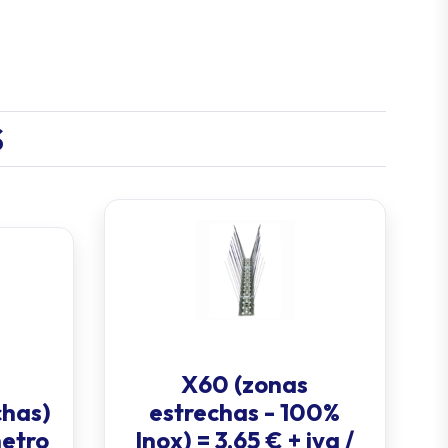
S
X60 (zonas
chas)
estrechas - 100%
metro
Inox) = 3,65 € + iva /