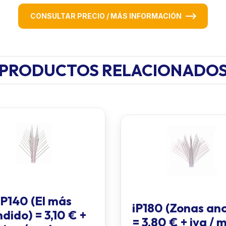
CONSULTAR PRECIO / MÁS INFORMACIÓN
PRODUCTOS RELACIONADO
iP140 (El más
iP180 (Zonas an
dido) = 3,10 € +
= 3,80 € + iva / 