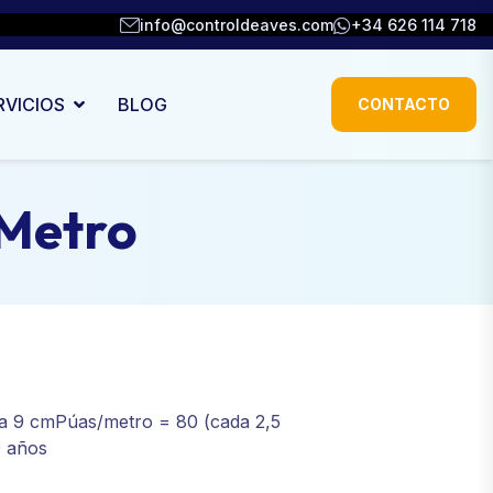
info@controldeaves.com
+34 626 114 718
RVICIOS
BLOG
CONTACTO
 Metro
ta 9 cmPúas/metro = 80 (cada 2,5
0 años