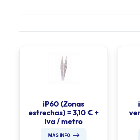
iP60 (Zonas
estrechas) = 3,10 € +
ven
iva / metro
MÁS INFO