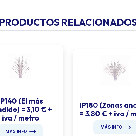
PRODUCTOS RELACIONADO
iP140 (El más
iP180 (Zonas an
dido) = 3,10 € +
= 3,80 € + iva / 
iva / metro
MÁS INFO
MÁS INFO