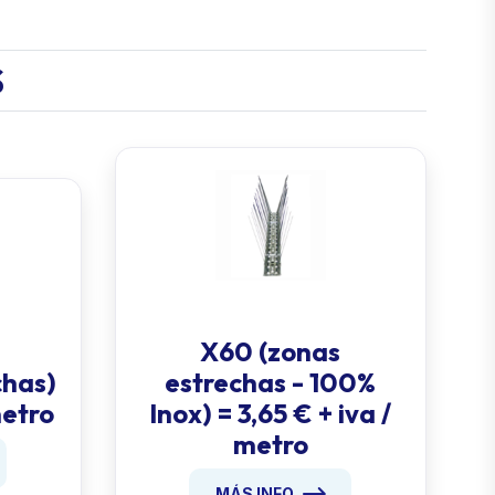
S
X60 (zonas
chas)
estrechas - 100%
metro
Inox) = 3,65 € + iva /
metro
MÁS INFO