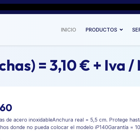
INICIO
PRODUCTOS
SE
has) = 3,10 € + Iva /
P60
as de acero inoxidableAnchura real = 5,5 cm. Protege has
hos donde no pueda colocar el modelo iP140Garantía = 1